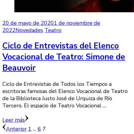
20 de mayo de 2020
1 de noviembre de
2022
Novedades
Teatro
Ciclo de Entrevistas del Elenco
Vocacional de Teatro: Simone de
Beauvoir
Ciclo de Entrevistas de Todos los Tiempos a
escritoras famosas del Elenco Vocacional de Teatro
de la Biblioteca Justo José de Urquiza de Río
Tercero. El espacio de Teatro Vocacional …
Leer más
Paginación
Página
Página
Página
Anterior
1
…
6
7