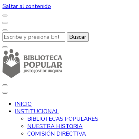
Saltar al contenido
¿Buscas
algo?
Desde hace más de 100 años, promoviendo la lectura
Biblioteca Popular Justo José de
y la cultura en Río Tercero.
INICIO
Urquiza
INSTITUCIONAL
BIBLIOTECAS POPULARES
NUESTRA HISTORIA
COMISIÓN DIRECTIVA