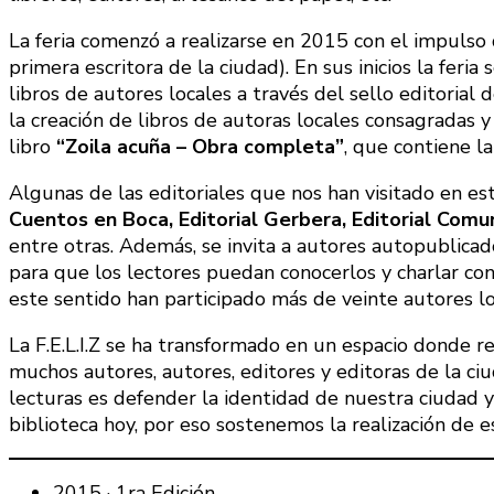
La feria comenzó a realizarse en 2015 con el impulso
primera escritora de la ciudad). En sus inicios la fer
libros de autores locales a través del sello editorial d
la creación de libros de autoras locales consagradas 
libro
“Zoila acuña – Obra completa”
, que contiene l
Algunas de las editoriales que nos han visitado en es
Cuentos en Boca, Editorial Gerbera, Editorial Comuni
entre otras. Además, se invita a autores autopublicad
para que los lectores puedan conocerlos y charlar co
este sentido han participado más de veinte autores loc
La F.E.L.I.Z se ha transformado en un espacio donde re
muchos autores, autores, editores y editoras de la ciu
lecturas es defender la identidad de nuestra ciudad y
biblioteca hoy, por eso sostenemos la realización de e
2015 · 1ra Edición