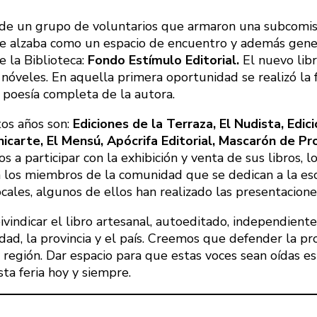
 de un grupo de voluntarios que armaron una subcomisi
ia se alzaba como un espacio de encuentro y además gener
e la Biblioteca:
Fondo Estímulo Editorial.
El nuevo libr
y nóveles. En aquella primera oportunidad se realizó la
a poesía completa de la autora.
tos años son:
Ediciones de la Terraza, El Nudista, Edi
carte, El Mensú, Apócrifa Editorial, Mascarón de Proa
os a participar con la exhibición y venta de sus libros
n los miembros de la comunidad que se dedican a la esc
ales, algunos de ellos han realizado las presentaciones
ivindicar el libro artesanal, autoeditado, independient
dad, la provincia y el país. Creemos que defender la pr
 región. Dar espacio para que estas voces sean oídas e
sta feria hoy y siempre.