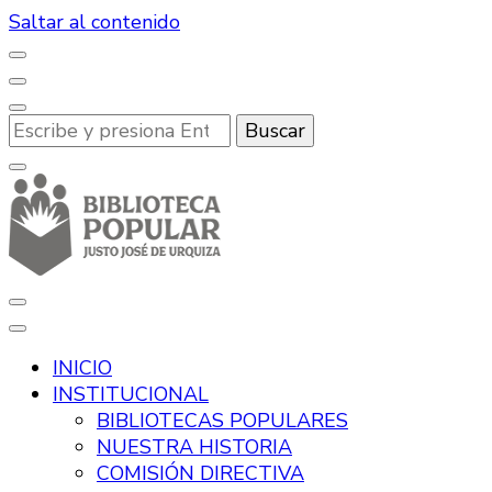
Saltar al contenido
¿Buscas
algo?
Desde hace más de 100 años, promoviendo la lectura
Biblioteca Popular Justo José de
y la cultura en Río Tercero.
INICIO
Urquiza
INSTITUCIONAL
BIBLIOTECAS POPULARES
NUESTRA HISTORIA
COMISIÓN DIRECTIVA