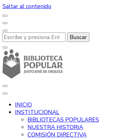
Saltar al contenido
¿Buscas
algo?
Desde hace más de 100 años, promoviendo la lectura
Biblioteca Popular Justo José de
y la cultura en Río Tercero.
INICIO
Urquiza
INSTITUCIONAL
BIBLIOTECAS POPULARES
NUESTRA HISTORIA
COMISIÓN DIRECTIVA