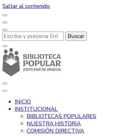
Saltar al contenido
¿Buscas
algo?
Desde hace más de 100 años, promoviendo la lectura
Biblioteca Popular Justo José de
y la cultura en Río Tercero.
INICIO
Urquiza
INSTITUCIONAL
BIBLIOTECAS POPULARES
NUESTRA HISTORIA
COMISIÓN DIRECTIVA