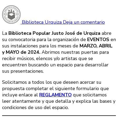
en
Convo
Abier
Biblioteca Urquiza
Deja un comentario
para
La
Biblioteca Popular Justo José de Urquiza
abre
la
su convocatoria para la organización de
EVENTOS
en
organi
sus instalaciones para los meses de
MARZO, ABRIL
de
y MAYO de 2024.
Abrimos nuestras puertas para
Event
recibir músicos, elencos y/o artistas que se
(2025
encuentren buscando un espacio para desarrollar
sus presentaciones.
Solicitamos a todos los que deseen acercar su
propuesta completar el siguiente formulario que
incluye enlace al
REGLAMENTO
que solicitamos
leer atentamente y que detalla y explica las bases y
condiciones de uso del espacio.