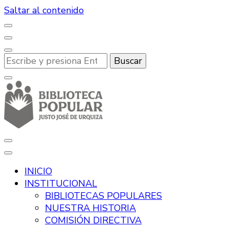
Saltar al contenido
¿Buscas
algo?
Desde hace más de 100 años, promoviendo la lectura
Biblioteca Popular Justo José de
y la cultura en Río Tercero.
INICIO
Urquiza
INSTITUCIONAL
BIBLIOTECAS POPULARES
NUESTRA HISTORIA
COMISIÓN DIRECTIVA