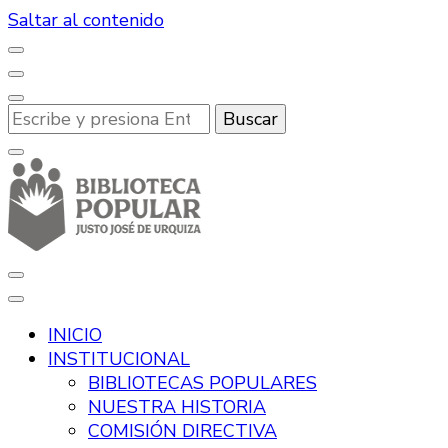
Saltar al contenido
¿Buscas
algo?
Desde hace más de 100 años, promoviendo la lectura
Biblioteca Popular Justo José de
y la cultura en Río Tercero.
INICIO
Urquiza
INSTITUCIONAL
BIBLIOTECAS POPULARES
NUESTRA HISTORIA
COMISIÓN DIRECTIVA