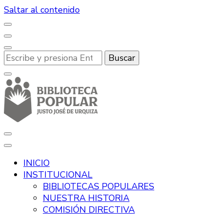
Saltar al contenido
¿Buscas
algo?
Desde hace más de 100 años, promoviendo la lectura
Biblioteca Popular Justo José de
y la cultura en Río Tercero.
INICIO
Urquiza
INSTITUCIONAL
BIBLIOTECAS POPULARES
NUESTRA HISTORIA
COMISIÓN DIRECTIVA